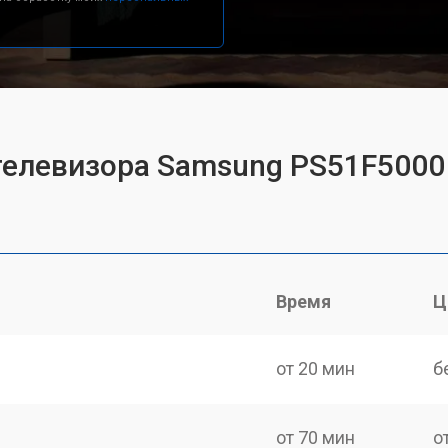
телевизора Samsung PS51F5000
Время
Ц
от 20 мин
б
от 70 мин
о