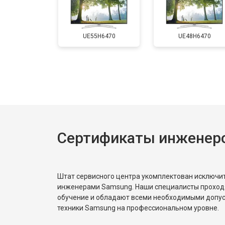
Замена матрицы
UE55H6470
UE48H6470
Прошивка
Замена трансформаторов подсветк
Сертификаты инженер
Штат сервисного центра укомплектован исключ
инженерами Samsung. Наши специалисты проход
обучение и обладают всеми необходимыми допу
техники Samsung на профессиональном уровне.