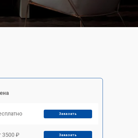
ена
есплатно
Заказать
т 3500 ₽
Заказать