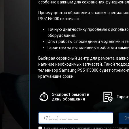
особенно важным для сохранения функциональ
Преимущества обращения к нашим специалист
PS51F5000 включают:
Точную диагностику проблемы с использ
оборудования.
Опыт работы с последними моделями и те
Гарантию на выполненные работы и заме
Выбирая сервисный центр для ремонта, важно
наличие необходимых запчастей. Такой подход
телевизор Samsung PS51F5000 будет отремонт
кратчайшие сроки.
Экспрес1 ремонт в
Гарант
день обращения
От
Нажимая на кнопку отправить я даю свое согласие