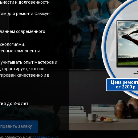
ности и долговечности.
ам для ремонта Самсунг
ованием современного
хнологиями.
нённые компоненты.
 учитывать опыт мастеров и
 гарантирует, что ваш
ирован качественно и в
Цена ремон
от 2200 р.
ия до 3-х лет
править заявку
 на обработку моих
персональных