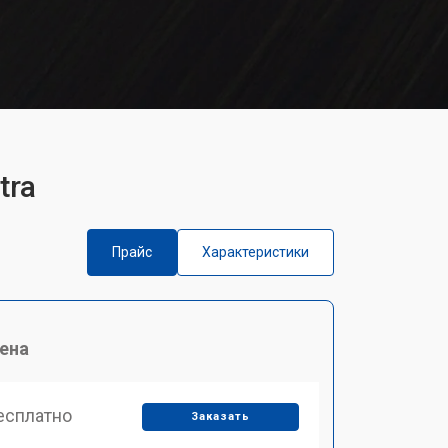
tra
Прайс
Характеристики
ена
есплатно
Заказать