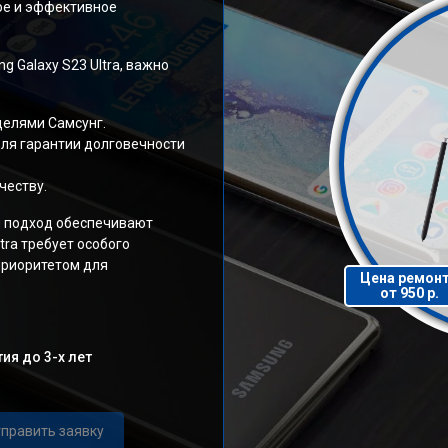
ое и эффективное
 Galaxy S23 Ultra, важно
делями Самсунг.
ля гарантии долговечности
честву.
 подход обеспечивают
tra требует особого
 приоритетом для
Цена ремон
от 950 р.
ия до 3-х лет
править заявку