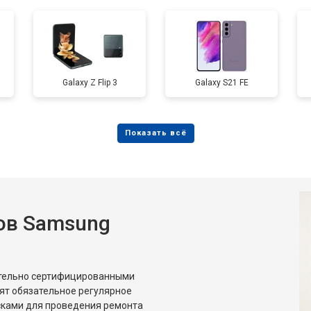
от 90 мин
о
от 40 мин
о
Galaxy Z Flip 3
Galaxy S21 FE
от 60 мин
о
от 90 мин
о
ов Samsung
ительно сертифицированными
ят обязательное регулярное
сками для проведения ремонта