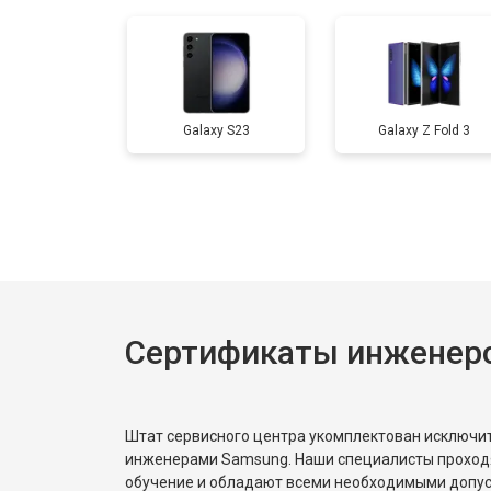
Ремонт цепи питания
Ремонт динамика
Galaxy S23
Galaxy Z Fold 3
Замена контроллера питания
Замена аккумулятора (батареи)
Сертификаты инженер
Штат сервисного центра укомплектован исключ
инженерами Samsung. Наши специалисты проход
обучение и обладают всеми необходимыми допу