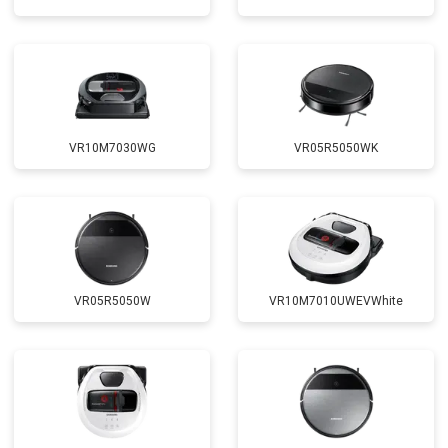
VR10M7030WG
VR05R5050WK
VR05R5050W
VR10M7010UWEVWhite