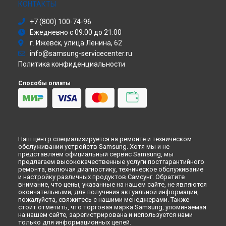
Ремонт робота-пылесоса VR30T85513W/EV Samsung в
Моноблок
КОНТАКТЫ
Томске
Стиральная машина
+7 (800) 100-74-96
Ремонт робота-пылесоса VR30T85513W/EV Samsung в
Атс
Тюмени
Ежедневно с 09:00 до 21:00
Смарт-часы
г. Ижевск, улица Ленина, 62
Ремонт робота-пылесоса VR30T85513W/EV Samsung в
Варочная панель
Иркутске
info@samsung-servicecenter.ru
Посудомоечная машина
Ремонт робота-пылесоса VR30T85513W/EV Samsung в
Политика конфиденциальности
Морозильная камера
Самаре
Микроволновая печь
Способы оплаты
Ремонт робота-пылесоса VR30T85513W/EV Samsung в
Кондиционер
Омске
Духовой шкаф
Ремонт робота-пылесоса VR30T85513W/EV Samsung в
Вытяжка
Красноярске
VR очки
Ремонт робота-пылесоса VR30T85513W/EV Samsung в
Перми
Наш центр специализируется на ремонте и техническом
Ремонт робота-пылесоса VR30T85513W/EV Samsung в
обслуживании устройств Samsung. Хотя мы и не
Ульяновске
представляем официальный сервис Samsung, мы
предлагаем высококачественные услуги постгарантийного
Ремонт робота-пылесоса VR30T85513W/EV Samsung в
ремонта, включая диагностику, техническое обслуживание
Кирове
и настройку различных продуктов Самсунг. Обратите
внимание, что цены, указанные на нашем сайте, не являются
Ремонт робота-пылесоса VR30T85513W/EV Samsung в
окончательными; для получения актуальной информации,
Москве
пожалуйста, свяжитесь с нашими менеджерами. Также
Ремонт робота-пылесоса VR30T85513W/EV Samsung в
стоит отметить, что торговая марка Samsung, упоминаемая
Санкт-Петербурге
на нашем сайте, зарегистрирована и используется нами
только для информационных целей.