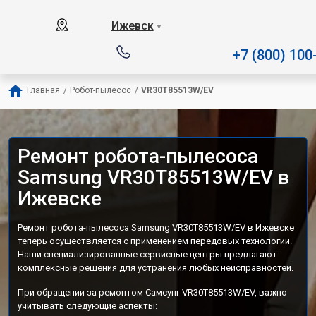
Наш сервисный центр с
Ижевск
▼
+7 (800) 100
Главная
/
Робот-пылесос
/
VR30T85513W/EV
Ремонт робота-пылесоса
Samsung VR30T85513W/EV в
Ижевске
Ремонт робота-пылесоса Samsung VR30T85513W/EV в Ижевске
теперь осуществляется с применением передовых технологий.
Наши специализированные сервисные центры предлагают
комплексные решения для устранения любых неисправностей.
При обращении за ремонтом Самсунг VR30T85513W/EV, важно
учитывать следующие аспекты: