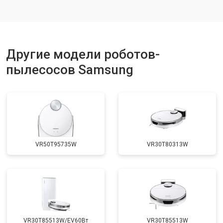
Другие модели роботов-
пылесосов Samsung
VR50T95735W
VR30T80313W
VR30T85513W/EV60Вт
VR30T85513W