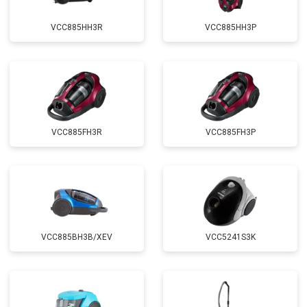
VCC885HH3R
VCC885HH3P
VCC885FH3R
VCC885FH3P
VCC885BH3B/XEV
VCC5241S3K