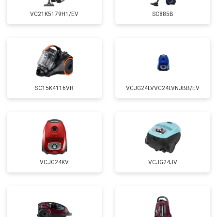
VC21K5179H1/EV
SC885B
SC15K4116VR
VCJG24LVVC24LVNJBB/EV
VCJG24KV
VCJG24JV