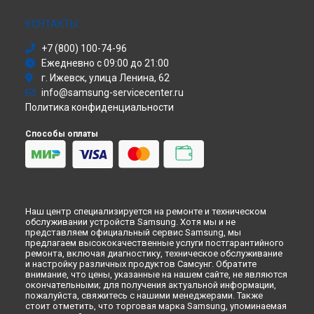
Сушильная машина
Ремонт планшета Galaxy Tab A7 Samsung в
Москве
Моноблок
КОНТАКТЫ
Ремонт планшета Galaxy Tab A7 Samsung в
Санкт-
Стиральная машина
Петербурге
+7 (800) 100-74-96
Атс
Ежедневно с 09:00 до 21:00
Смарт-часы
г. Ижевск, улица Ленина, 62
Варочная панель
info@samsung-servicecenter.ru
Посудомоечная машина
Политика конфиденциальности
Морозильная камера
Микроволновая печь
Способы оплаты
Кондиционер
Духовой шкаф
Вытяжка
VR очки
Наш центр специализируется на ремонте и техническом
обслуживании устройств Samsung. Хотя мы и не
представляем официальный сервис Samsung, мы
предлагаем высококачественные услуги постгарантийного
ремонта, включая диагностику, техническое обслуживание
и настройку различных продуктов Самсунг. Обратите
внимание, что цены, указанные на нашем сайте, не являются
окончательными; для получения актуальной информации,
пожалуйста, свяжитесь с нашими менеджерами. Также
стоит отметить, что торговая марка Samsung, упоминаемая