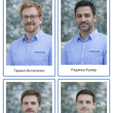
Раджеш Кумар
Тариел Антипенко