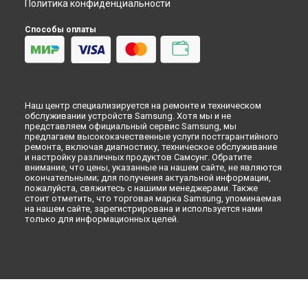
Политика конфиденциальности
Морозильная камера
Микроволновая печь
Способы оплаты
Кондиционер
Духовой шкаф
Вытяжка
VR очки
Наш центр специализируется на ремонте и техническом
обслуживании устройств Samsung. Хотя мы и не
представляем официальный сервис Samsung, мы
предлагаем высококачественные услуги постгарантийного
ремонта, включая диагностику, техническое обслуживание
и настройку различных продуктов Самсунг. Обратите
внимание, что цены, указанные на нашем сайте, не являются
окончательными; для получения актуальной информации,
пожалуйста, свяжитесь с нашими менеджерами. Также
стоит отметить, что торговая марка Samsung, упоминаемая
на нашем сайте, зарегистрирована и используется нами
только для информационных целей.