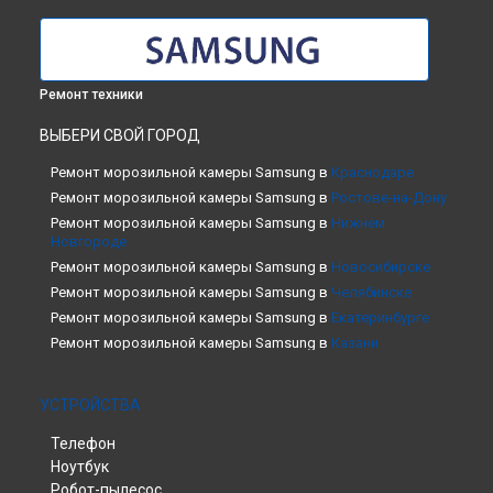
Ремонт техники
ВЫБЕРИ СВОЙ ГОРОД
Ремонт морозильной камеры Samsung в
Краснодаре
Ремонт морозильной камеры Samsung в
Ростове-на-Дону
Ремонт морозильной камеры Samsung в
Нижнем
Новгороде
Ремонт морозильной камеры Samsung в
Новосибирске
Ремонт морозильной камеры Samsung в
Челябинске
Ремонт морозильной камеры Samsung в
Екатеринбурге
Ремонт морозильной камеры Samsung в
Казани
Ремонт морозильной камеры Samsung в
Уфе
Ремонт морозильной камеры Samsung в
Воронеже
УСТРОЙСТВА
Ремонт морозильной камеры Samsung в
Волгограде
Телефон
Ремонт морозильной камеры Samsung в
Барнауле
Ноутбук
Ремонт морозильной камеры Samsung в
Ижевске
Робот-пылесос