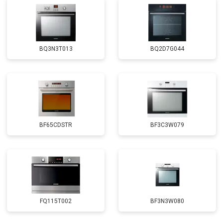
BQ3N3T013
BQ2D7G044
BF65CDSTR
BF3C3W079
FQ115T002
BF3N3W080