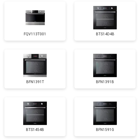
FQV113T001
BTS14D4B
BFN1391T
BFN1391B
BTS1454B
BFN1591G