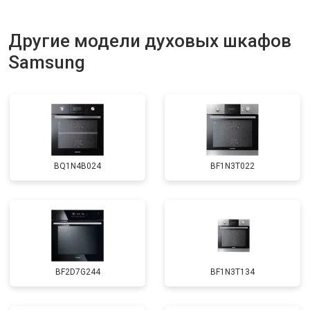
Другие модели духовых шкафов
Samsung
BQ1N4B024
BF1N3T022
BF2D7G244
BF1N3T134