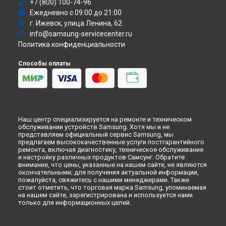
Ремонт духового шкафа BQ1D6G144 Samsung в
Перми
+7 (800) 100-74-96
Атс
Ежедневно с 09:00 до 21:00
Ремонт духового шкафа BQ1D6G144 Samsung в
Смарт-часы
Ульяновске
г. Ижевск, улица Ленина, 62
Варочная панель
Ремонт духового шкафа BQ1D6G144 Samsung в
Кирове
info@samsung-servicecenter.ru
Посудомоечная машина
Политика конфиденциальности
Ремонт духового шкафа BQ1D6G144 Samsung в
Москве
Морозильная камера
Ремонт духового шкафа BQ1D6G144 Samsung в
Санкт-
Микроволновая печь
Способы оплаты
Петербурге
Кондиционер
Духовой шкаф
Вытяжка
VR очки
Наш центр специализируется на ремонте и техническом
обслуживании устройств Samsung. Хотя мы и не
представляем официальный сервис Samsung, мы
предлагаем высококачественные услуги постгарантийного
ремонта, включая диагностику, техническое обслуживание
и настройку различных продуктов Самсунг. Обратите
внимание, что цены, указанные на нашем сайте, не являются
окончательными; для получения актуальной информации,
пожалуйста, свяжитесь с нашими менеджерами. Также
стоит отметить, что торговая марка Samsung, упоминаемая
на нашем сайте, зарегистрирована и используется нами
только для информационных целей.